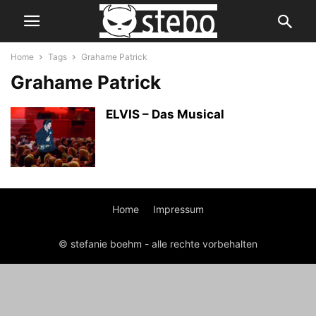
Home
Tags
Grahame Patrick
Grahame Patrick
ELVIS – Das Musical
Home
Impressum
© stefanie boehm - alle rechte vorbehalten