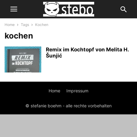
Home
Tags
Kochen
kochen
Remix im Kochtopf von Melita H.
Šunjić
Home
Impressum
© stefanie boehm - alle rechte vorbehalten