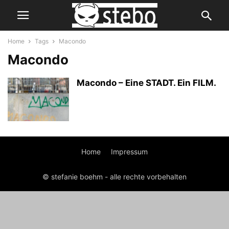
Home
Tags
Macondo
Macondo
Macondo – Eine STADT. Ein FILM.
Home
Impressum
© stefanie boehm - alle rechte vorbehalten