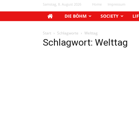
Samstag, 8. August 2026
Home
Impressum
DIE BÖHM
SOCIETY
LI
Start
Schlagworte
Welttag
Schlagwort: Welttag