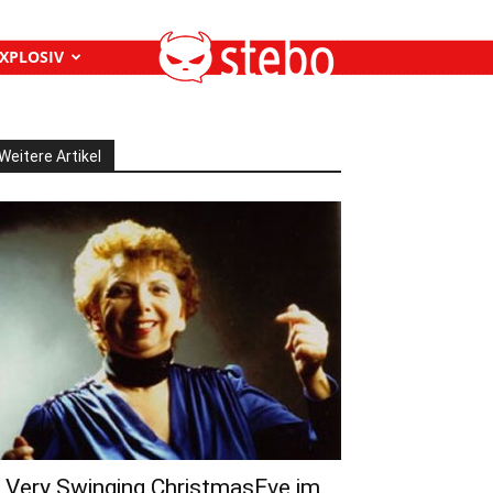
XPLOSIV
Weitere Artikel
 Very Swinging ChristmasEve im