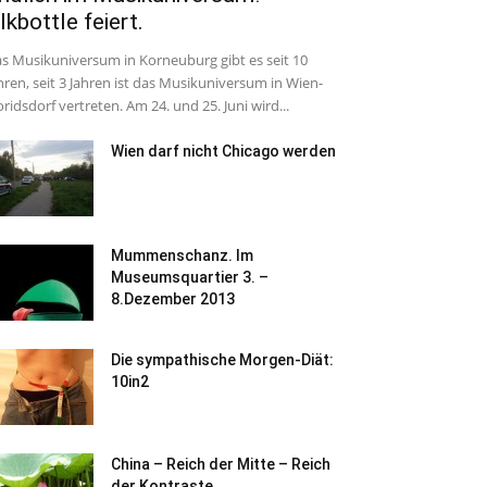
lkbottle feiert.
s Musikuniversum in Korneuburg gibt es seit 10
hren, seit 3 Jahren ist das Musikuniversum in Wien-
oridsdorf vertreten. Am 24. und 25. Juni wird...
Wien darf nicht Chicago werden
Mummenschanz. Im
Museumsquartier 3. –
8.Dezember 2013
Die sympathische Morgen-Diät:
10in2
China – Reich der Mitte – Reich
der Kontraste