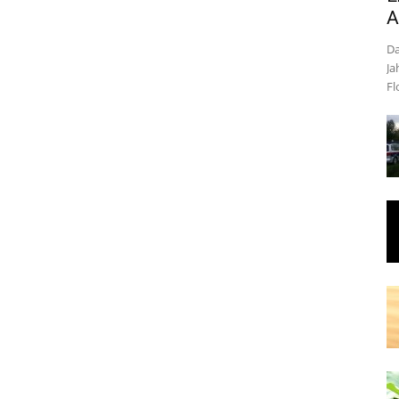
A
Da
Ja
Fl