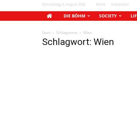
Donnerstag, 6. August 2026
Home
Impressum
DIE BÖHM
SOCIETY
LI
Start
Schlagworte
Wien
Schlagwort: Wien