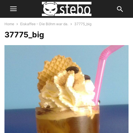
Home
Eiskaffee – Die Böhm war da.
37775_big
37775_big