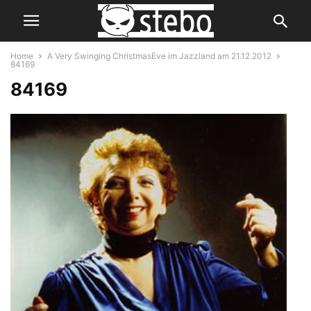
Home
A Very Swinging ChristmasEve im Jazzland am 21.12.2012
84169
84169