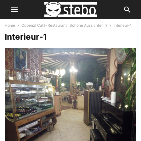
Home
Cobenzl Café-Restaurant : Schöne Aussichten !?
Interieur-1
Interieur-1