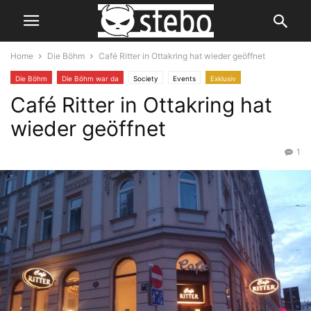
Home
Die Böhm
Café Ritter in Ottakring hat wieder geöffnet
Die Böhm
Die Böhm war da
Society
Events
Exklusiv
Café Ritter in Ottakring hat
wieder geöffnet
1