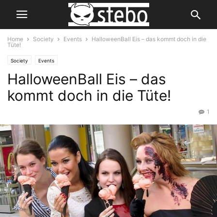
Home
Society
Events
HalloweenBall Eis – das kommt doch in die
Tüte!
Society
Events
HalloweenBall Eis – das
kommt doch in die Tüte!
1