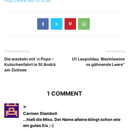
http://www.wurth.or.at/
Previous article
Next article
Die wackeln mit`n Popo –
U1 Leopoldau. Blechlawine
Kutschenfahrt in St.Andrä
vs gähnende Leere“
am Zicksee
1 COMMENT
>
Carmen Stamboli
...hieß die Miss. Der Name alleine klingt schon wie
ein gutes Eis ;-)