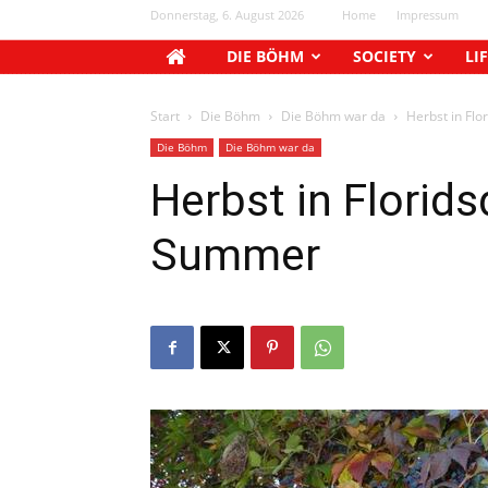
Donnerstag, 6. August 2026
Home
Impressum
DIE BÖHM
SOCIETY
LI
Start
Die Böhm
Die Böhm war da
Herbst in Flo
Die Böhm
Die Böhm war da
Herbst in Florids
Summer