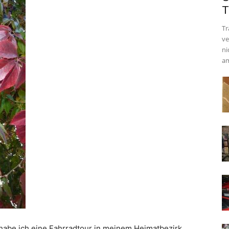
T
Tr
ve
ni
am
 habe ich eine Fahrradtour in meinem Heimatbezirk