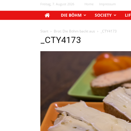
Freitag, 7. August 2026
Home
Impressum
DIE BÖHM
SOCIETY
LI
Start
Brot: Die Böhm backt aus
_CTY4173
_CTY4173