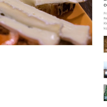
c
Fr
Re
Kl
kü