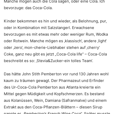
Manche mögen auch die Cola sagen, oder eine Cola. Ich
bevorzuge: das Coca-Cola.
Kinder bekommen es hin und wieder, als Belohnung, pur,
oder in Kombination mit Salzstangerl. Erwachsene
bevorzugen es mit etwas mehr oder weniger Rum, Wodka
oder Rotwein. Manche mögen es ‚klassisch‘, andere ‚light‘
oder ‚zero‘, mon-cherie-Liebhaber stehen auf ‚cherry‘
Coke, ganz neu gibt es jetzt „Coca-Cola life“ – Coca-Cola
beschreibt es so: ‚Stevia&Zucker-ein tolles Team‘.
Das hätte John Stith Pemberton vor rund 130 Jahren wohl
kaum zu träumen gewagt. Der Pharmazeut und Erfinder
des Ur-Coca-Cola Pemberton aus Atlanta kreierte ein
Mittel gegen Müdigkeit und Kopfschmerzen. Es bestand
aus Kolanüssen, Wein, Damiana (Safranmalve) und einem
Extrakt aus den Coca-Pflanzen-Blättern – diesen Sirup
nannte er
„Pemberton’s French Wine Coca“
. Später musste