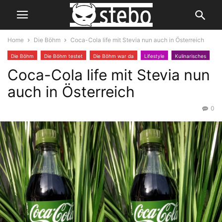
Home
Die Böhm
Coca-Cola life mit Stevia nun auch in Österreich
Die Böhm
Die Böhm testet
Die Böhm war da
Lifestyle
Kulinarisches
Coca-Cola life mit Stevia nun
auch in Österreich
0