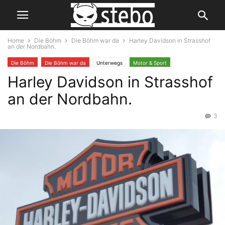
Home
Die Böhm
Die Böhm war da
Harley Davidson in Strasshof
an der Nordbahn.
Die Böhm
Die Böhm war da
Unterwegs
Motor & Sport
Harley Davidson in Strasshof
an der Nordbahn.
3