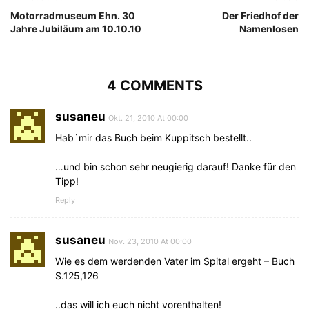
Motorradmuseum Ehn. 30
Der Friedhof der
Jahre Jubiläum am 10.10.10
Namenlosen
4 COMMENTS
susaneu
Okt. 21, 2010 At 00:00
Hab`mir das Buch beim Kuppitsch bestellt..
…und bin schon sehr neugierig darauf! Danke für den
Tipp!
Reply
susaneu
Nov. 23, 2010 At 00:00
Wie es dem werdenden Vater im Spital ergeht – Buch
S.125,126
..das will ich euch nicht vorenthalten!