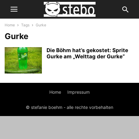
Home
Tags
Gurke
Gurke
Die Böhm hat’s gekostet: Sprite
Gurke am „Welttag der Gurke“
Home
Impressum
© stefanie boehm - alle rechte vorbehalten