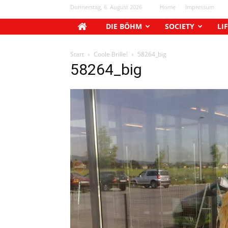
Donnerstag, 6. August 2026
Home
Impressum
DIE BÖHM
SOCIETY
LI
Start
Coole Brille!
58264_big
58264_big