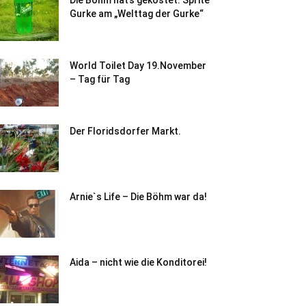
Die Böhm hat’s gekostet: Sprite
Gurke am „Welttag der Gurke“
World Toilet Day 19.November
– Tag für Tag
Der Floridsdorfer Markt.
Arnie`s Life – Die Böhm war da!
Aida – nicht wie die Konditorei!