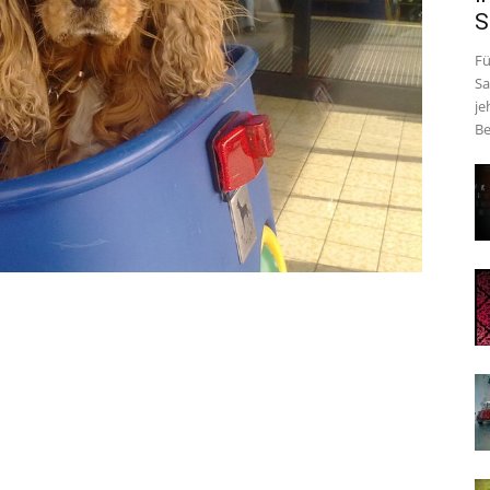
S
Fü
Sa
je
Be