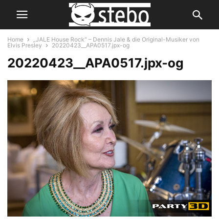
Home
„JALE House Rock“ – Dennis Jale & die Original-Musiker von
Elvis Presley
20220423__APA0517.jpx-og
20220423__APA0517.jpx-og